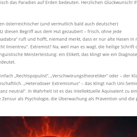
isch das Paradies auf Erden bedeuten. Herzlichen Glückwunsch! Ih
fen österreichischer (und vermutlich bald auch deutscher)
tz diesen Begriff aus dem Hut gezaubert – frisch, ohne jede
akadabra“ ruft und hofft, niemand merkt, dass er nur alte Hasen in
ht linientreu“. Extremist? Na, weil man es wagt, die heilige Schrift 
uistische Meisterleistung: ein Etikett, das klingt wie ein Diagnos
edeutet.
s einfach „Rechtspopulist“, „Verschwörungstheoretiker“ oder – der Kl
enschaftlich. „Heterodoxer Extremismus“ – das klingt nach Uni-Semi
nz neutral“. In Wahrheit ist es das intellektuelle Äquivalent zu e
e Zensur als Psychologie, die Überwachung als Prävention und die