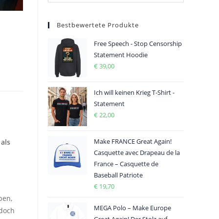
Bestbewertete Produkte
Free Speech - Stop Censorship
Statement Hoodie
€
39,00
Ich will keinen Krieg T-Shirt -
 
Statement
€
22,00
Make FRANCE Great Again!
als
Casquette avec Drapeau de la
France – Casquette de
Baseball Patriote
€
19,70
ben,
MEGA Polo – Make Europe
 doch
Great Again! Der Stolz auf