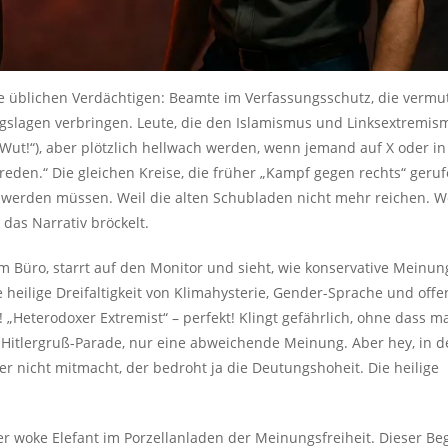
ie üblichen Verdächtigen: Beamte im Verfassungsschutz, die vermut
ngslagen verbringen. Leute, die den Islamismus und Linksextremis
Wut!“), aber plötzlich hellwach werden, wenn jemand auf X oder i
n reden.“ Die gleichen Kreise, die früher „Kampf gegen rechts“ geru
v werden müssen. Weil die alten Schubladen nicht mehr reichen. W
as Narrativ bröckelt.
 im Büro, starrt auf den Monitor und sieht, wie konservative Meinun
e heilige Dreifaltigkeit von Klimahysterie, Gender-Sprache und off
f! „Heterodoxer Extremist“ – perfekt! Klingt gefährlich, ohne dass m
e Hitlergruß-Parade, nur eine abweichende Meinung. Aber hey, in d
er nicht mitmacht, der bedroht ja die Deutungshoheit. Die heilige
 woke Elefant im Porzellanladen der Meinungsfreiheit. Dieser Begr