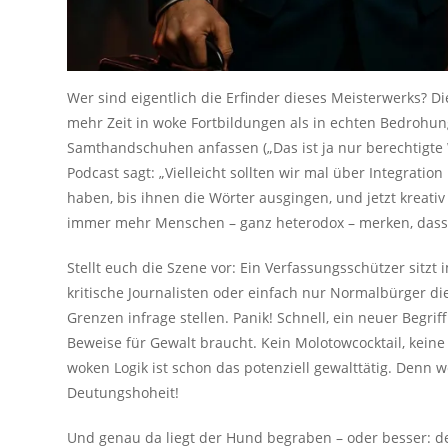
Wer sind eigentlich die Erfinder dieses Meisterwerks? D
mehr Zeit in woke Fortbildungen als in echten Bedrohu
Samthandschuhen anfassen („Das ist ja nur berechtigte 
Podcast sagt: „Vielleicht sollten wir mal über Integratio
haben, bis ihnen die Wörter ausgingen, und jetzt kreati
immer mehr Menschen – ganz heterodox – merken, dass d
Stellt euch die Szene vor: Ein Verfassungsschützer sitzt
kritische Journalisten oder einfach nur Normalbürger di
Grenzen infrage stellen. Panik! Schnell, ein neuer Begrif
Beweise für Gewalt braucht. Kein Molotowcocktail, kein
woken Logik ist schon das potenziell gewalttätig. Denn w
Deutungshoheit!
Und genau da liegt der Hund begraben – oder besser: der