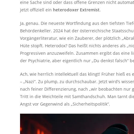
eine Sache sind oder dass offene Grenzen nicht automat
jetzt offiziell ein
heterodoxer Extremist
.
Ja, genau. Die neueste Wortfindung aus den tiefsten Tie
Behördenkeller. 2024 hat der österreichische Staatsschu
Vorgängerliteratur, wie ein Zauberer, der plötzlich „Abr
Hüte stopft. Heterodox? Das heißt nichts anderes als „nic
Progressiven anzuzweifeln. Zusammen ergibt das eine ling
der Psychiatrie, aber eigentlich nur „Du denkst falsch“ b
Ach, wie herrlich intellektuell das klingt! Früher hieß e
– „Nazi“. Zu plump, zu durchschaubar. Jetzt wird’s wiss
nach feiner Differenzierung, nach „wir beobachten nur ga
Tritt in die Weichteile mit Samthandschuh. Man tarnt di
Angst vor Gegenwind als „Sicherheitspolitik“.