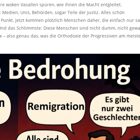
ihre woken Vasallen spüren, wie ihnen die Macht entgleitet.
Medien, Unis, Behörden, sogar Teile der Justiz. Alles schön
“. Punkt. Jetzt kommen plötzlich Menschen daher, die einfach nur s
 Und das Schlimmste: Diese Menschen sind nicht dumm, nicht gewal
ox – also genau das, was die Orthodoxie der Progressiven am meist