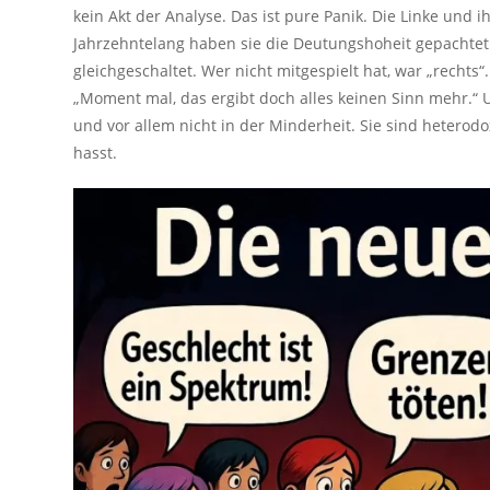
kein Akt der Analyse. Das ist pure Panik. Die Linke und 
Jahrzehntelang haben sie die Deutungshoheit gepachtet: 
gleichgeschaltet. Wer nicht mitgespielt hat, war „rechts
„Moment mal, das ergibt doch alles keinen Sinn mehr.“
und vor allem nicht in der Minderheit. Sie sind heterod
hasst.