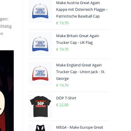
Make Austria Great Again
Kappe mit Österreich Flagge –
Patriotische Baseball Cap
agen:
€
19,70
ttätig
en
Make Britain Great Again
Trucker Cap - UK Flag
€
19,70
Make England Great Again
Trucker Cap - Union Jack - St.
George
€
19,70
DÖP T-Shirt
€
22,00
MEGA - Make Europe Great