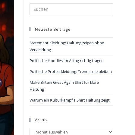
Press
Escape
to
Neueste Beiträge
close
the
Statement Kleidung: Haltung zeigen ohne
search
Verkleidung
panel.
Politische Hoodies im Alltag richtig tragen
Politische Protestkleidung: Trends, die bleiben
Make Britain Great Again Shirt für klare
Haltung
Warum ein Kulturkampf T Shirt Haltung zeigt
Archiv
Archiv