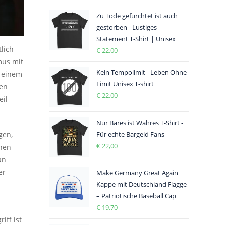
Zu Tode gefürchtet ist auch
gestorben - Lustiges
Statement T-Shirt | Unisex
lich
€
22,00
mus mit
Kein Tempolimit - Leben Ohne
n einem
Limit Unisex T-shirt
fen
€
22,00
eil
Nur Bares ist Wahres T-Shirt -
Für echte Bargeld Fans
gen,
€
22,00
enen
an
er
Make Germany Great Again
Kappe mit Deutschland Flagge
– Patriotische Baseball Cap
€
19,70
iff ist