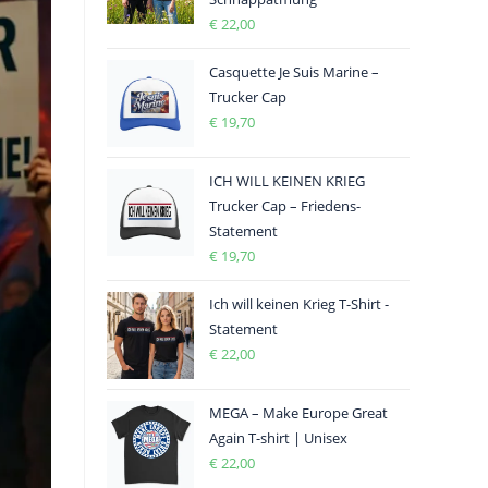
€
22,00
Casquette Je Suis Marine –
Trucker Cap
€
19,70
ICH WILL KEINEN KRIEG
Trucker Cap – Friedens-
Statement
€
19,70
Ich will keinen Krieg T-Shirt -
Statement
€
22,00
MEGA – Make Europe Great
Again T-shirt | Unisex
€
22,00