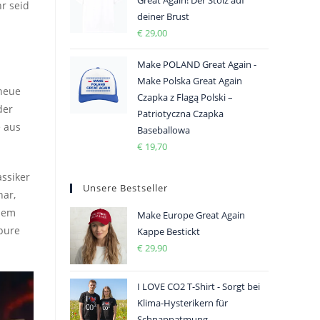
r seid
deiner Brust
€
29,00
Make POLAND Great Again -
Make Polska Great Again
 neue
Czapka z Flagą Polski –
der
Patriotyczna Czapka
e aus
Baseballowa
€
19,70
assiker
Unsere Bestseller
nar,
inem
Make Europe Great Again
 pure
Kappe Bestickt
€
29,90
I LOVE CO2 T-Shirt - Sorgt bei
Klima-Hysterikern für
Schnappatmung