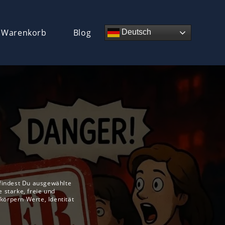
 Warenkorb
Blog
Deutsch
 findest Du ausgewählte
e starke, freie und
körpern Werte, Identität