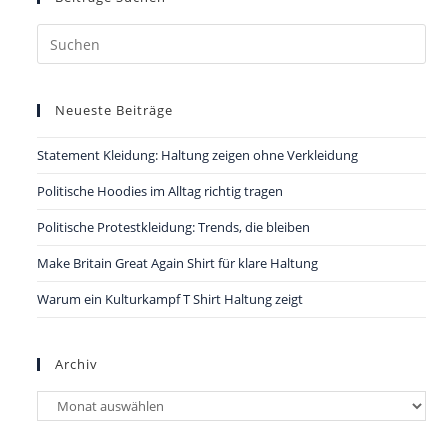
Pre
Es
to
Neueste Beiträge
clo
the
Statement Kleidung: Haltung zeigen ohne Verkleidung
sea
pan
Politische Hoodies im Alltag richtig tragen
Politische Protestkleidung: Trends, die bleiben
Make Britain Great Again Shirt für klare Haltung
Warum ein Kulturkampf T Shirt Haltung zeigt
Archiv
Archiv