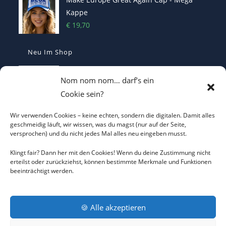
Kappe
€
19,70
Neu Im Shop
Casquette Make France Great Again -
Nom nom nom… darf’s ein
Bestickte Statement-Kappe
Cookie sein?
€
29,90
Wir verwenden Cookies – keine echten, sondern die digitalen. Damit alles
Make Belgium Great Again Pet - Bestickte
geschmeidig läuft, wir wissen, was du magst (nur auf der Seite,
versprochen) und du nicht jedes Mal alles neu eingeben musst.
Cap
€
29,90
Klingt fair? Dann her mit den Cookies! Wenn du deine Zustimmung nicht
erteilst oder zurückziehst, können bestimmte Merkmale und Funktionen
beeinträchtigt werden.
Make Greece Great Again καπέλο -
bestickt - Cap
€
29,90
🍪 Alle akzeptieren