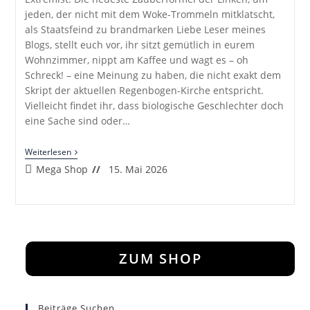
jeden, der nicht mit dem Woke-Trommeln mitklatscht,
als Staatsfeind zu brandmarken Liebe Leser meines
Blogs, stellt euch vor, ihr sitzt gemütlich in eurem
Wohnzimmer, nippt am Kaffee und wagt es – oh
Schreck! – eine Meinung zu haben, die nicht exakt dem
Skript der aktuellen Regenbogen-Kirche entspricht.
Vielleicht findet ihr, dass biologische Geschlechter doch
eine Sache sind oder…
Heterodoxer
Weiterlesen
Extremist“
Beitrags-
Beitrag
Mega Shop
15. Mai 2026
–
Autor:
veröffentlicht:
Die
Neue
Lieblingsbeleidigung
Der
Linken
ZUM SHOP
Beiträge Suchen