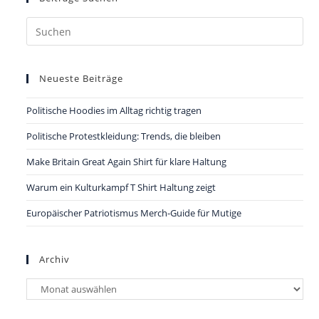
Pre
Es
to
Neueste Beiträge
clo
the
Politische Hoodies im Alltag richtig tragen
sea
pan
Politische Protestkleidung: Trends, die bleiben
Make Britain Great Again Shirt für klare Haltung
Warum ein Kulturkampf T Shirt Haltung zeigt
Europäischer Patriotismus Merch-Guide für Mutige
Archiv
Archiv