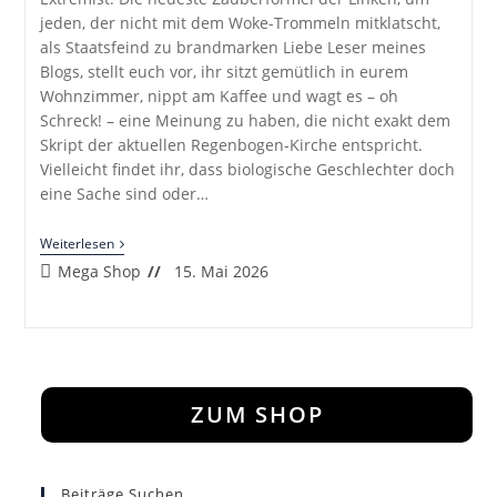
jeden, der nicht mit dem Woke-Trommeln mitklatscht,
als Staatsfeind zu brandmarken Liebe Leser meines
Blogs, stellt euch vor, ihr sitzt gemütlich in eurem
Wohnzimmer, nippt am Kaffee und wagt es – oh
Schreck! – eine Meinung zu haben, die nicht exakt dem
Skript der aktuellen Regenbogen-Kirche entspricht.
Vielleicht findet ihr, dass biologische Geschlechter doch
eine Sache sind oder…
Heterodoxer
Weiterlesen
Extremist“
Beitrags-
Beitrag
Mega Shop
15. Mai 2026
–
Autor:
veröffentlicht:
Die
Neue
Lieblingsbeleidigung
Der
Linken
ZUM SHOP
Beiträge Suchen