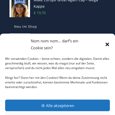
Kappe
€
19,70
Neu Im Shop
I LOVE CO2 T-Shirt - Sorgt bei Klima-
Nom nom nom… darf’s ein
Hysterikern für Schnappatmung
Cookie sein?
€
22,00
Wir verwenden Cookies – keine echten, sondern die digitalen. Damit alles
Casquette Je Suis Marine – Trucker Cap
geschmeidig läuft, wir wissen, was du magst (nur auf der Seite,
versprochen) und du nicht jedes Mal alles neu eingeben musst.
€
19,70
Klingt fair? Dann her mit den Cookies! Wenn du deine Zustimmung nicht
erteilst oder zurückziehst, können bestimmte Merkmale und Funktionen
beeinträchtigt werden.
ICH WILL KEINEN KRIEG Trucker Cap –
Friedens-Statement
€
19,70
🍪 Alle akzeptieren