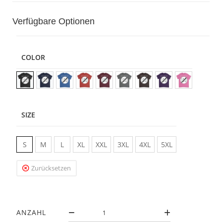
Verfügbare Optionen
COLOR
SIZE
S
M
L
XL
XXL
3XL
4XL
5XL
Zurücksetzen
ANZAHL