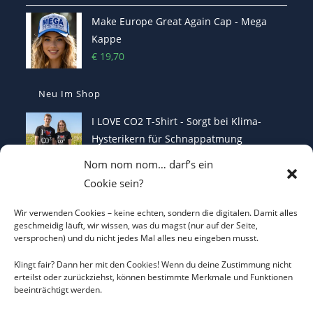
Make Europe Great Again Cap - Mega
Kappe
€
19,70
Neu Im Shop
I LOVE CO2 T-Shirt - Sorgt bei Klima-
Hysterikern für Schnappatmung
€
22,00
Nom nom nom… darf’s ein
Cookie sein?
Casquette Je Suis Marine – Trucker Cap
€
19,70
Wir verwenden Cookies – keine echten, sondern die digitalen. Damit alles
geschmeidig läuft, wir wissen, was du magst (nur auf der Seite,
versprochen) und du nicht jedes Mal alles neu eingeben musst.
ICH WILL KEINEN KRIEG Trucker Cap –
Klingt fair? Dann her mit den Cookies! Wenn du deine Zustimmung nicht
erteilst oder zurückziehst, können bestimmte Merkmale und Funktionen
Friedens-Statement
beeinträchtigt werden.
€
19,70