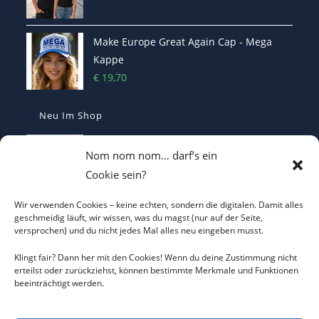
Make Europe Great Again Cap - Mega
Kappe
€
19,70
Neu Im Shop
Casquette Make France Great Again -
Nom nom nom… darf’s ein
Bestickte Statement-Kappe
Cookie sein?
€
29,90
Wir verwenden Cookies – keine echten, sondern die digitalen. Damit alles
Make Belgium Great Again Pet - Bestickte
geschmeidig läuft, wir wissen, was du magst (nur auf der Seite,
versprochen) und du nicht jedes Mal alles neu eingeben musst.
Cap
€
29,90
Klingt fair? Dann her mit den Cookies! Wenn du deine Zustimmung nicht
erteilst oder zurückziehst, können bestimmte Merkmale und Funktionen
beeinträchtigt werden.
Make Greece Great Again καπέλο -
bestickt - Cap