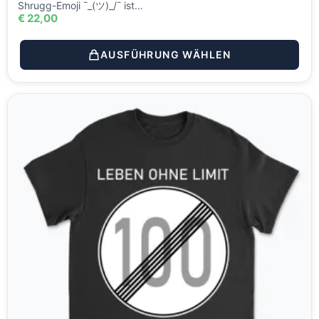
Shrugg-Emoji ¯_(ツ)_/¯ ist…
€
22,00
AUSFÜHRUNG WÄHLEN