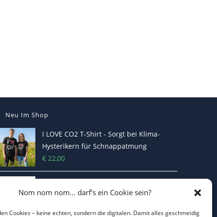
Neu Im Shop
I LOVE CO2 T-Shirt - Sorgt bei Klima-
Hysterikern für Schnappatmung
€
22,00
Casquette Je Suis Marine – Trucker Cap
Nom nom nom… darf’s ein Cookie sein?
€
19,70
en Cookies – keine echten, sondern die digitalen. Damit alles geschmeidig