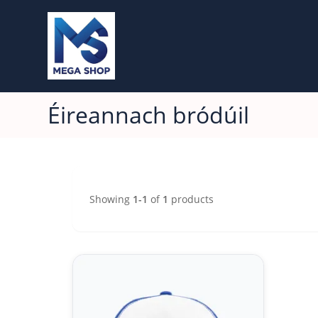
Éireannach bródúil
Showing
1-1
of
1
products