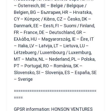
– Österreich, BE – België / Belgique /
Belgien, BG – България, HR – Hrvatska,
CY – Κύπρος / Kıbrıs, CZ – Česko, DK –
Danmark, EE – Eesti, FI – Suomi / Finland,
FR – France, DE – Deutschland, GR –
Ελλάδα, HU – Magyarország, IE – Éire, IT
– Italia, LV – Latvija, LT – Lietuva, LU –
Lëtzebuerg / Luxembourg / Luxemburg,
MT – Malta, NL – Nederland, PL – Polska,
PT – Portugal, RO – România, SK –
Slovensko, SI – Slovenija, ES – España, SE
– Sverige
=====================================
====
GPSR information: HONSON VENTURES