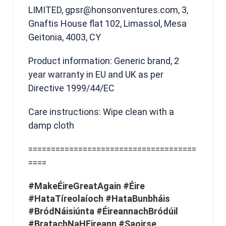
LIMITED, gpsr@honsonventures.com, 3,
Gnaftis House flat 102, Limassol, Mesa
Geitonia, 4003, CY
Product information: Generic brand, 2
year warranty in EU and UK as per
Directive 1999/44/EC
Care instructions: Wipe clean with a
damp cloth
=====================================
====
#MakeÉireGreatAgain #Éire
#HataTíreolaíoch #HataBunbháis
#BródNáisiúnta #ÉireannachBródúil
#BratachNaHEireann #Saoirse