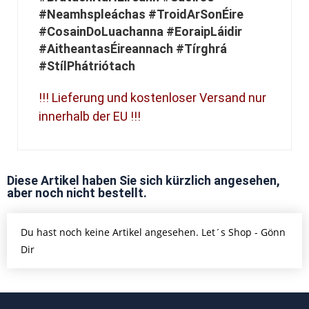
#Neamhspleáchas #TroidArSonÉire
#CosainDoLuachanna #EoraipLáidir
#AitheantasÉireannach #Tírghrá
#StílPhátriótach
!!! Lieferung und kostenloser Versand nur
innerhalb der EU !!!
Diese Artikel haben Sie sich kürzlich angesehen,
aber noch nicht bestellt.
Du hast noch keine Artikel angesehen. Let´s Shop - Gönn
Dir