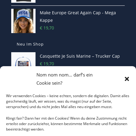
Make Europe Great Again Cap - Mega
Kappe
€
19,70
Neu Im Shop
Casquette Je Suis Marine – Trucker Cap
€
19,70
Nom nom nom… darf’s ein
Cookie sein?
ICH WILL KEINEN KRIEG Trucker Cap –
Friedens-Statement
Wir verwenden Cookies – keine echten, sondern die digitalen. Damit alles
geschmeidig läuft, wir wissen, was du magst (nur auf der Seite,
€
19,70
versprochen) und du nicht jedes Mal alles neu eingeben musst.
Ich will keinen Krieg T-Shirt - Statement
Klingt fair? Dann her mit den Cookies! Wenn du deine Zustimmung nicht
erteilst oder zurückziehst, können bestimmte Merkmale und Funktionen
€
22,00
beeinträchtigt werden.