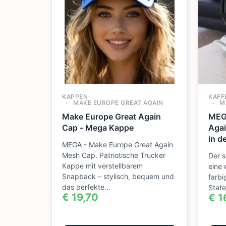
KAPPEN
KAFF
MAKE EUROPE GREAT AGAIN
MA
Make Europe Great Again
MEG
Cap - Mega Kappe
Agai
in d
MEGA - Make Europe Great Again
Mesh Cap. Patriotische Trucker
Der 
Kappe mit verstellbarem
eine 
Snapback – stylisch, bequem und
farb
das perfekte…
Stat
€
19,70
€
1