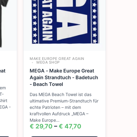
MAKE EUROPE GREAT AGAIN
MEGA SHOP
eat
MEGA - Make Europe Great
Again Strandtuch - Badetuch
- Beach Towel
dem
T-
Das MEGA Beach Towel ist das
hirt
ultimative Premium-Strandtuch für
EGA -
echte Patrioten – mit dem
kraftvollen Aufdruck „MEGA –
Make Europe…
€
29,70
–
€
47,70