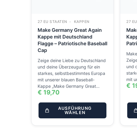
27 EU STAATEN
KAPPEN
27 E
Make Germany Great Again
Make
Kappe mit Deutschland
Kapp
Flagge – Patriotische Baseball
Patr
Cap
Make 
Zeige
Zeige deine Liebe zu Deutschland
und 
und deine Überzeugung für ein
stark
starkes, selbstbestimmtes Europa
mit u
mit unserer blauen Baseball-
€
1
Kappe „Make Germany Great…
€
19,70
AUSFÜHRUNG
WÄHLEN