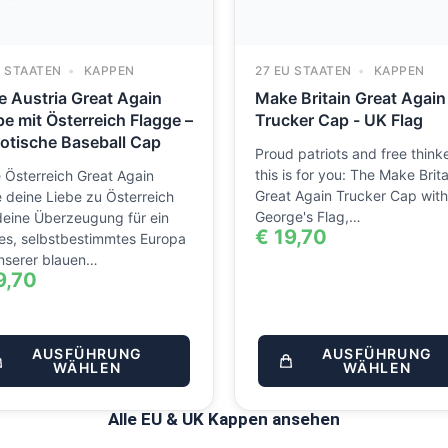
U STAATEN
KAPPEN
27 EU STAATEN
KAPPEN
 Austria Great Again
Make Britain Great Again
e mit Österreich Flagge –
Trucker Cap - UK Flag
iotische Baseball Cap
Proud patriots and free thinke
this is for you: The Make Brita
Österreich Great Again
Great Again Trucker Cap with
 deine Liebe zu Österreich
George's Flag,…
deine Überzeugung für ein
€
19,70
es, selbstbestimmtes Europa
nserer blauen…
9,70
AUSFÜHRUNG
AUSFÜHRUNG
WÄHLEN
WÄHLEN
Alle EU & UK Kappen ansehen