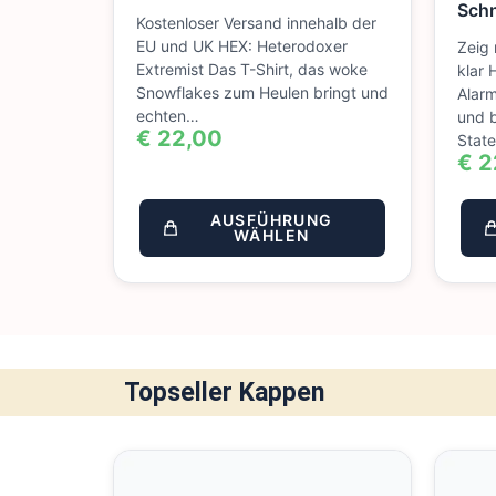
Sch
Kostenloser Versand innehalb der
EU und UK HEX: Heterodoxer
Zeig 
Extremist Das T-Shirt, das woke
klar 
Snowflakes zum Heulen bringt und
Alarm
echten…
und 
€
22,00
State
€
2
AUSFÜHRUNG
WÄHLEN
Topseller Kappen