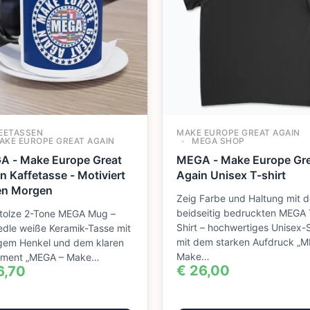
EETASSEN
MAKE EUROPE GREAT AGAIN
KE EUROPE GREAT AGAIN
MEGA SHOP
A - Make Europe Great
MEGA - Make Europe Gr
n Kaffetasse - Motiviert
Again Unisex T-shirt
en Morgen
Zeig Farbe und Haltung mit 
beidseitig bedruckten MEGA 
stolze 2-Tone MEGA Mug –
Shirt – hochwertiges Unisex-S
edle weiße Keramik-Tasse mit
mit dem starken Aufdruck „M
igem Henkel und dem klaren
Make…
ement „MEGA – Make…
€
26,00
6,70