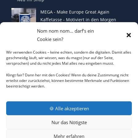
MEGA - Make Europe Great Again
Kaffetasse - Motiviert in den Morgen
€
16,70
Nom nom nom… darf’s ein
Cookie sein?
Heterodoxer Extremist - Das provokante
T-Shirt
Wir verwenden Cookies – keine echten, sondern die digitalen. Damit alles
geschmeidig läuft, wir wissen, was du magst (nur auf der Seite,
€
22,00
versprochen) und du nicht jedes Mal alles neu eingeben musst.
I LOVE CO2 T-Shirt - Sorgt bei Klima-
Klingt fair? Dann her mit den Cookies! Wenn du deine Zustimmung nicht
erteilst oder zurückziehst, können bestimmte Merkmale und Funktionen
Hysterikern für Schnappatmung
beeinträchtigt werden.
€
22,00
🍪 Alle akzeptieren
AGB
DATENSCHUTZERKLÄRUNG
COOKIE-RICHTLINIE
Nur das Nötigste
IMPRESSUM
RÜCKNAHMEBEDINGUNGEN
KONTAKT
Mehr erfahren
COPYRIGHT © 2026 MEGA SHOP