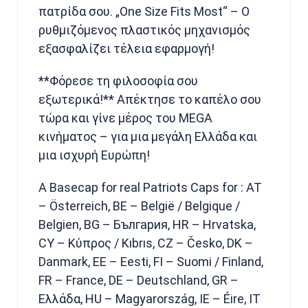
πατρίδα σου. „One Size Fits Most“ – Ο
ρυθμιζόμενος πλαστικός μηχανισμός
εξασφαλίζει τέλεια εφαρμογή!
**Φόρεσε τη φιλοσοφία σου
εξωτερικά!** Απέκτησε το καπέλο σου
τώρα και γίνε μέρος του MEGA
κινήματος – για μια μεγάλη Ελλάδα και
μια ισχυρή Ευρώπη!
A Basecap for real Patriots Caps for : AT
– Österreich, BE – België / Belgique /
Belgien, BG – България, HR – Hrvatska,
CY – Κύπρος / Kıbrıs, CZ – Česko, DK –
Danmark, EE – Eesti, FI – Suomi / Finland,
FR – France, DE – Deutschland, GR –
Ελλάδα, HU – Magyarország, IE – Éire, IT