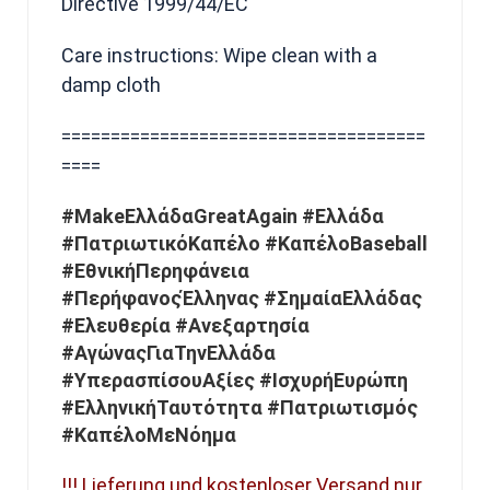
Directive 1999/44/EC
Care instructions: Wipe clean with a
damp cloth
=====================================
====
#MakeΕλλάδαGreatAgain #Ελλάδα
#ΠατριωτικόΚαπέλο #ΚαπέλοBaseball
#ΕθνικήΠερηφάνεια
#ΠερήφανοςΈλληνας #ΣημαίαΕλλάδας
#Ελευθερία #Ανεξαρτησία
#ΑγώναςΓιαΤηνΕλλάδα
#ΥπερασπίσουΑξίες #ΙσχυρήΕυρώπη
#ΕλληνικήΤαυτότητα #Πατριωτισμός
#ΚαπέλοΜεΝόημα
!!! Lieferung und kostenloser Versand nur