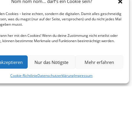
Nom nom nom… darf’s ein Cookie sein?
en Cookies – keine echten, sondern die digitalen. Damit alles geschmeidig
issen, was du magst (nur auf der Seite, versprochen) und du nicht jedes Mal
ingeben musst.
 Dann her mit den Cookies! Wenn du deine Zustimmung nicht erteilst oder
t, können bestimmte Merkmale und Funktionen beeinträchtigt werden.
 akzeptieren
Nur das Nötigste
Mehr erfahren
Cookie-Richtlinie
Datenschutzerklärung
Impressum