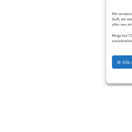
Wir verwend
läuft, wir w
alles neu e
Klingt fair?
zurückziehs
🍪 Alle