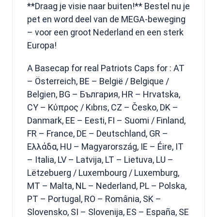
**Draag je visie naar buiten!** Bestel nu je
pet en word deel van de MEGA-beweging
– voor een groot Nederland en een sterk
Europa!
A Basecap for real Patriots Caps for : AT
– Österreich, BE – België / Belgique /
Belgien, BG – България, HR – Hrvatska,
CY – Κύπρος / Kıbrıs, CZ – Česko, DK –
Danmark, EE – Eesti, FI – Suomi / Finland,
FR – France, DE – Deutschland, GR –
Ελλάδα, HU – Magyarország, IE – Éire, IT
– Italia, LV – Latvija, LT – Lietuva, LU –
Lëtzebuerg / Luxembourg / Luxemburg,
MT – Malta, NL – Nederland, PL – Polska,
PT – Portugal, RO – România, SK –
Slovensko, SI – Slovenija, ES – España, SE