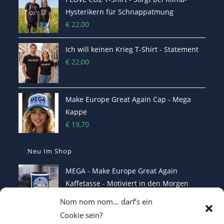
Hysterikern für Schnappatmung
€
22,00
Ich will keinen Krieg T-Shirt - Statement
€
22,00
Make Europe Great Again Cap - Mega
Kappe
€
19,70
Neu Im Shop
MEGA - Make Europe Great Again
Kaffetasse - Motiviert in den Morgen
€
16,70
Nom nom nom… darf’s ein
Cookie sein?
Heterodoxer Extremist - Das provokante