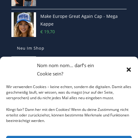
Make Europe Great Again Cap - Mega
Kappe
€
19,70
Neu Im Shop
Casquette Make France Great Again -
Nom nom nom… darf’s ein
Bestickte Statement-Kappe
Cookie sein?
€
29,90
Wir verwenden Cookies – keine echten, sondern die digitalen. Damit alles
Make Belgium Great Again Pet - Bestickte
geschmeidig läuft, wir wissen, was du magst (nur auf der Seite,
versprochen) und du nicht jedes Mal alles neu eingeben musst.
Cap
€
29,90
Klingt fair? Dann her mit den Cookies! Wenn du deine Zustimmung nicht
erteilst oder zurückziehst, können bestimmte Merkmale und Funktionen
beeinträchtigt werden.
Make Greece Great Again καπέλο -
bestickt - Cap
€
29,90