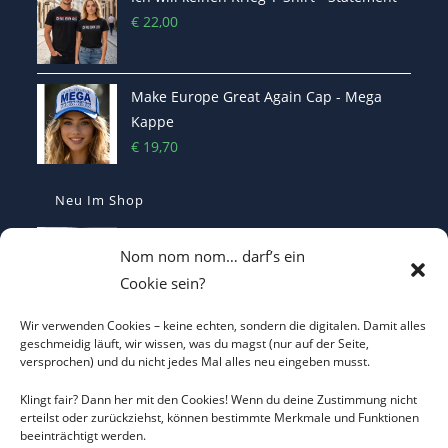
€
22,00
Make Europe Great Again Cap - Mega
Kappe
€
19,70
Neu Im Shop
MEGA - Make Europe Great Again
Nom nom nom… darf’s ein
Kaffetasse - Motiviert in den Morgen
Cookie sein?
€
16,70
Wir verwenden Cookies – keine echten, sondern die digitalen. Damit alles
Heterodoxer Extremist - Das provokante
geschmeidig läuft, wir wissen, was du magst (nur auf der Seite,
versprochen) und du nicht jedes Mal alles neu eingeben musst.
T-Shirt
€
22,00
Klingt fair? Dann her mit den Cookies! Wenn du deine Zustimmung nicht
erteilst oder zurückziehst, können bestimmte Merkmale und Funktionen
beeinträchtigt werden.
Casquette Make France Great Again -