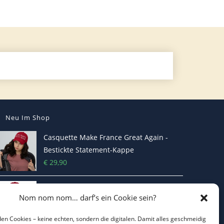
Neu Im Shop
Casquette Make France Great Again -
Bestickte Statement-Kappe
€
29,90
Make Belgium Great Again Pet - Bestickte
Nom nom nom… darf’s ein Cookie sein?
Cap
€
29,90
en Cookies – keine echten, sondern die digitalen. Damit alles geschmeidig