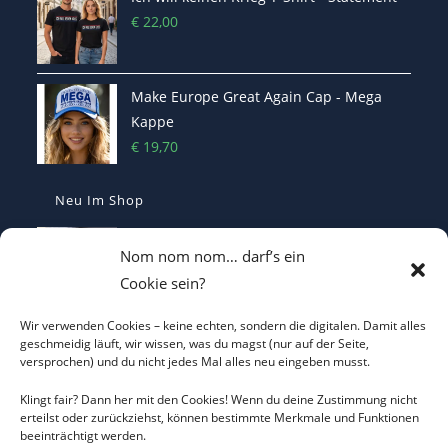
€
22,00
Make Europe Great Again Cap - Mega
Kappe
€
19,70
Neu Im Shop
MEGA - Make Europe Great Again
Nom nom nom… darf’s ein
Kaffetasse - Motiviert in den Morgen
Cookie sein?
€
16,70
Wir verwenden Cookies – keine echten, sondern die digitalen. Damit alles
Heterodoxer Extremist - Das provokante
geschmeidig läuft, wir wissen, was du magst (nur auf der Seite,
versprochen) und du nicht jedes Mal alles neu eingeben musst.
T-Shirt
€
22,00
Klingt fair? Dann her mit den Cookies! Wenn du deine Zustimmung nicht
erteilst oder zurückziehst, können bestimmte Merkmale und Funktionen
beeinträchtigt werden.
I LOVE CO2 T-Shirt - Sorgt bei Klima-