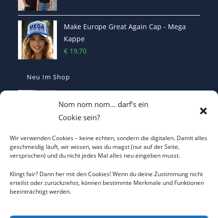
Make Europe Great Again Cap - Mega
Kappe
€
19,70
Neu Im Shop
MEGA - Make Europe Great Again
Nom nom nom… darf’s ein
Kaffetasse - Motiviert in den Morgen
Cookie sein?
€
16,70
Wir verwenden Cookies – keine echten, sondern die digitalen. Damit alles
Heterodoxer Extremist - Das provokante
geschmeidig läuft, wir wissen, was du magst (nur auf der Seite,
versprochen) und du nicht jedes Mal alles neu eingeben musst.
T-Shirt
€
22,00
Klingt fair? Dann her mit den Cookies! Wenn du deine Zustimmung nicht
erteilst oder zurückziehst, können bestimmte Merkmale und Funktionen
beeinträchtigt werden.
I LOVE CO2 T-Shirt - Sorgt bei Klima-
Hysterikern für Schnappatmung
€
22,00