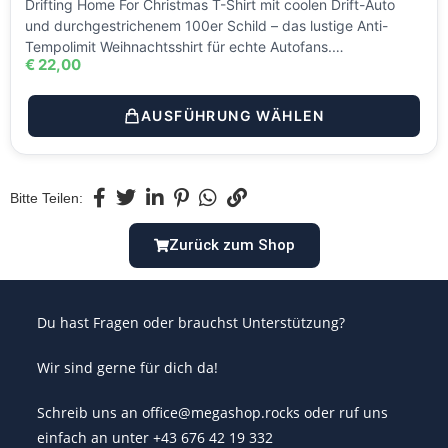
Drifting Home For Christmas T-Shirt mit coolen Drift-Auto
und durchgestrichenem 100er Schild – das lustige Anti-
Tempolimit Weihnachtsshirt für echte Autofans.…
€
22,00
AUSFÜHRUNG WÄHLEN
Bitte Teilen:
Zurück zum Shop
Du hast Fragen oder brauchst Unterstützung?
Wir sind gerne für dich da!
Schreib uns an office@megashop.rocks oder ruf uns
einfach an unter +43 676 42 19 332