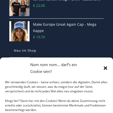
€
22,00
Make Europe Great Again Cap - Mega
Kappe
€
19,70
Neu Im Shop
Casquette Make France Great Again -
Nom nom nom… darf’s ein
Bestickte Statement-Kappe
Cookie sein?
€
29,90
Wir verwenden Cookies – keine echten, sondern die digitalen. Damit alles
Make Belgium Great Again Pet - Bestickte
geschmeidig läuft, wir wissen, was du magst (nur auf der Seite,
versprochen) und du nicht jedes Mal alles neu eingeben musst.
Cap
€
29,90
Klingt fair? Dann her mit den Cookies! Wenn du deine Zustimmung nicht
erteilst oder zurückziehst, können bestimmte Merkmale und Funktionen
beeinträchtigt werden.
Make Greece Great Again καπέλο -