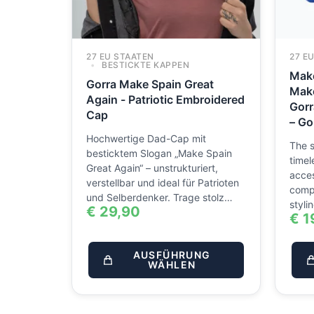
27 EU STAATEN
27 E
BESTICKTE KAPPEN
Make
Gorra Make Spain Great
Make
Again - Patriotic Embroidered
Gorr
Cap
– Go
Hochwertige Dad-Cap mit
The s
besticktem Slogan „Make Spain
timel
Great Again“ – unstrukturiert,
acces
verstellbar und ideal für Patrioten
comp
und Selberdenker. Trage stolz…
styli
€
29,90
€
1
AUSFÜHRUNG
WÄHLEN