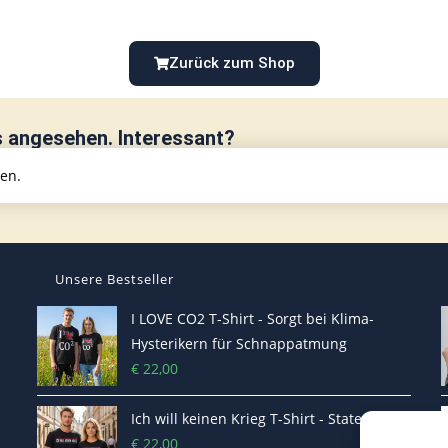
Zurück zum Shop
s angesehen. Interessant?
hen.
Unsere Bestseller
I LOVE CO2 T-Shirt - Sorgt bei Klima-
Hysterikern für Schnappatmung
€
22,00
Ich will keinen Krieg T-Shirt - Statement
€
22,00