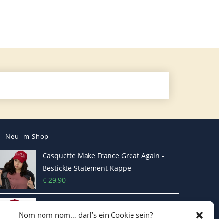
Neu Im Shop
Casquette Make France Great Again -
Bestickte Statement-Kappe
€
29,90
Make Belgium Great Again Pet - Bestickte
Nom nom nom… darf’s ein Cookie sein?
Cap