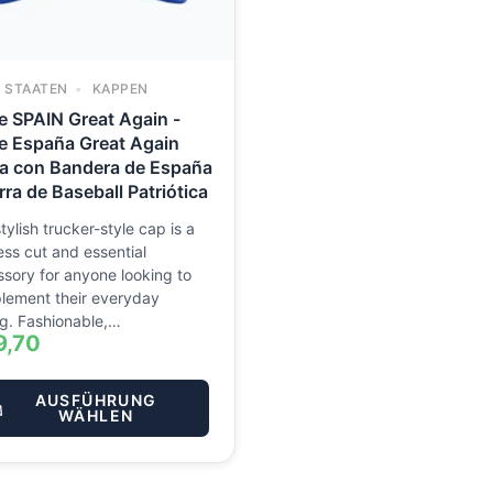
U STAATEN
KAPPEN
 SPAIN Great Again -
 España Great Again
a con Bandera de España
rra de Baseball Patriótica
tylish trucker-style cap is a
ess cut and essential
sory for anyone looking to
lement their everyday
ng. Fashionable,…
9,70
AUSFÜHRUNG
WÄHLEN