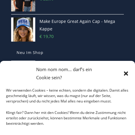
Make Europe Great Again Cap - Mega
Kappe
€
19,70
Neu Im Shop
Casquette Make France Great Again -
Nom nom nom… darf’s ein
Bestickte Statement-Kappe
Cookie sein?
€
29,90
Wir verwenden Cookies – keine echten, sondern die digitalen. Damit alles
Make Belgium Great Again Pet - Bestickte
geschmeidig läuft, wir wissen, was du magst (nur auf der Seite,
versprochen) und du nicht jedes Mal alles neu eingeben musst.
Cap
€
29,90
Klingt fair? Dann her mit den Cookies! Wenn du deine Zustimmung nicht
erteilst oder zurückziehst, können bestimmte Merkmale und Funktionen
beeinträchtigt werden.
Make Greece Great Again καπέλο -
bestickt - Cap