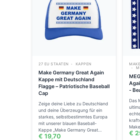
27 EU STAATEN
KAPPEN
MAKE
M
Make Germany Great Again
MEG
Kappe mit Deutschland
Agai
Flagge – Patriotische Baseball
- Be
Cap
Das 
Zeige deine Liebe zu Deutschland
ultim
und deine Überzeugung für ein
echte
starkes, selbstbestimmtes Europa
kraft
mit unserer blauen Baseball-
Make
Kappe „Make Germany Great…
€
2
€
19,70