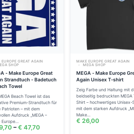
 EUROPE GREAT AGAIN
MAKE EUROPE GREAT AGAIN
EGA SHOP
MEGA SHOP
A - Make Europe Great
MEGA - Make Europe Gr
n Strandtuch - Badetuch
Again Unisex T-shirt
ach Towel
Zeig Farbe und Haltung mit 
beidseitig bedruckten MEGA 
MEGA Beach Towel ist das
Shirt – hochwertiges Unisex-S
ative Premium-Strandtuch für
mit dem starken Aufdruck „M
 Patrioten – mit dem
Make…
vollen Aufdruck „MEGA –
€
26,00
 Europe…
9,70
–
€
47,70