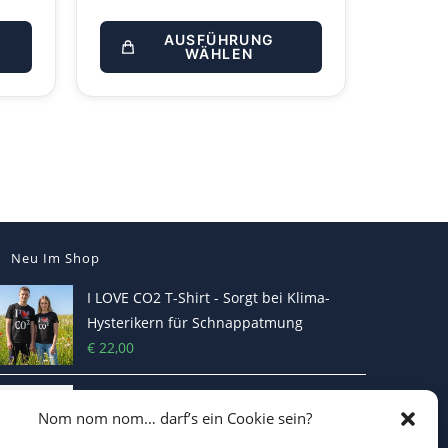
AUSFÜHRUNG
WÄHLEN
Neu Im Shop
I LOVE CO2 T-Shirt - Sorgt bei Klima-
Hysterikern für Schnappatmung
€
22,00
Casquette Je Suis Marine – Trucker Cap
Nom nom nom… darf’s ein Cookie sein?
€
19,70