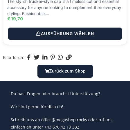
The stylish trucker-style cap is a timeless cut and essential
accessory for anyone looking to complement their everyday
styling. Fashionable,…
€
19,70
AUSFÜHRUNG WÄHLEN
Bitte Teilen:
Zurück zum Shop
Du hast Fragen oder brauchst Unterstützung?
Wir sind gerne für dich da!
Schreib uns an office@megashop.rocks oder ruf uns
einfach an unter +43 676 42 19 332