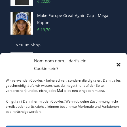
€
22,00
Make Europe Great Again Cap - Mega
Kappe
€
19,70
Neu Im Shop
Casquette Je Suis Marine – Trucker Cap
Nom nom nom… darf’s ein
€
19,70
Cookie sein?
Wir verwenden Cookies – keine echten, sondern die digitalen. Damit alles
ICH WILL KEINEN KRIEG Trucker Cap –
geschmeidig läuft, wir wissen, was du magst (nur auf der Seite,
versprochen) und du nicht jedes Mal alles neu eingeben musst.
Friedens-Statement
€
19,70
Klingt fair? Dann her mit den Cookies! Wenn du deine Zustimmung nicht
erteilst oder zurückziehst, können bestimmte Merkmale und Funktionen
beeinträchtigt werden.
Ich will keinen Krieg T-Shirt - Statement
€
22,00