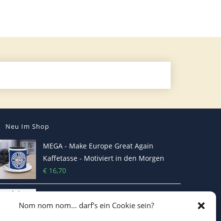
Neu Im Shop
MEGA - Make Europe Great Again
Kaffetasse - Motiviert in den Morgen
€
16,70
Heterodoxer Extremist - Das provokante
Nom nom nom… darf’s ein Cookie sein?
T-Shirt
€
22,00