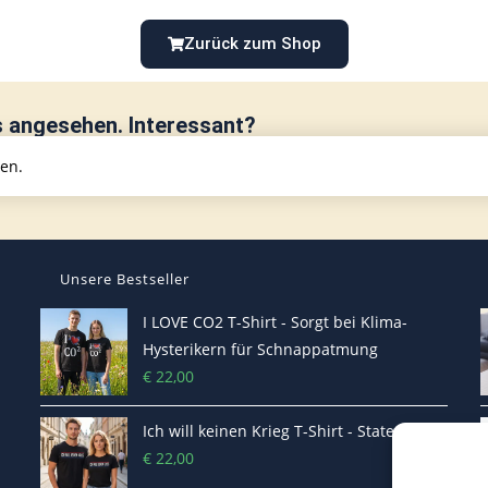
Zurück zum Shop
s angesehen. Interessant?
hen.
Unsere Bestseller
I LOVE CO2 T-Shirt - Sorgt bei Klima-
Hysterikern für Schnappatmung
€
22,00
Ich will keinen Krieg T-Shirt - Statement
€
22,00