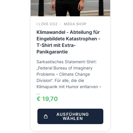
I LOVE CO2
MEGA SHOP
Klimawandel - Abteilung für
Eingebildete Katastrophen -
T-Shirt mit Extra-
Panikgarantie
Sarkastisches Statement-Shirt:
„Federal Bureau of Imaginary
Problems – Climate Change
Division“. Für alle, die die
Klimapanik mit Humor entlarven –
…
€
19,70
AUSFÜHRUNG
WÄHLEN