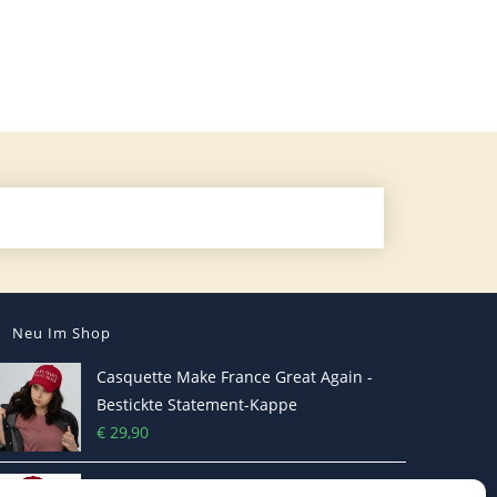
Neu Im Shop
Casquette Make France Great Again -
Bestickte Statement-Kappe
€
29,90
Make Belgium Great Again Pet - Bestickte