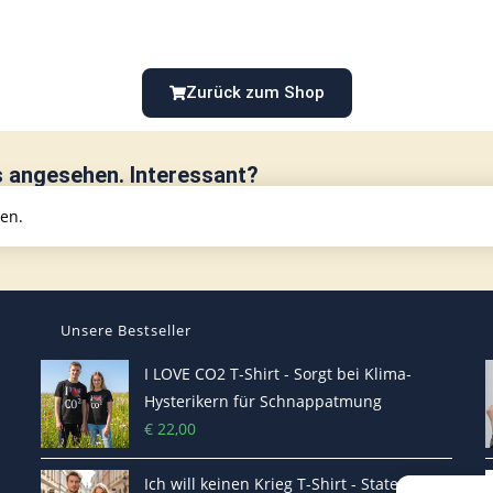
Zurück zum Shop
s angesehen. Interessant?
hen.
Unsere Bestseller
I LOVE CO2 T-Shirt - Sorgt bei Klima-
Hysterikern für Schnappatmung
€
22,00
Ich will keinen Krieg T-Shirt - Statement