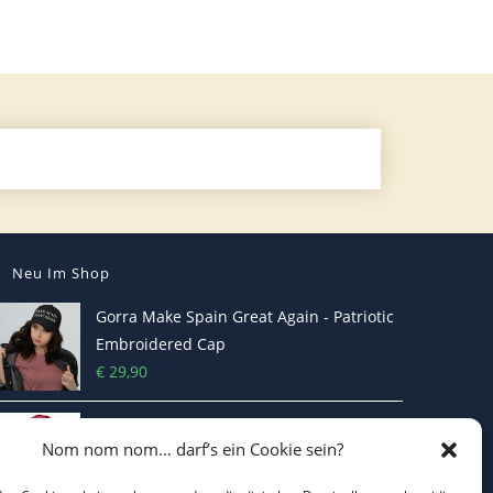
Neu Im Shop
Gorra Make Spain Great Again - Patriotic
Embroidered Cap
€
29,90
MAKE EUROPE GREAT AGAIN Kappe -
Nom nom nom… darf’s ein Cookie sein?
bestickt
€
29,90