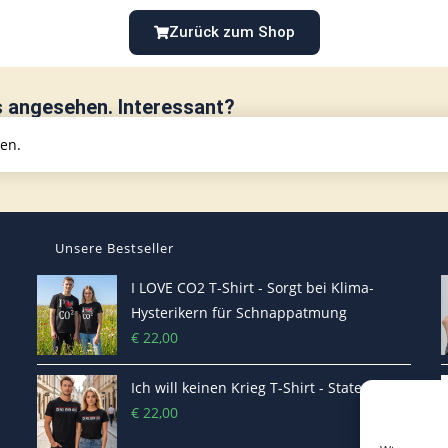
Zurück zum Shop
s angesehen. Interessant?
hen.
Unsere Bestseller
I LOVE CO2 T-Shirt - Sorgt bei Klima-
Hysterikern für Schnappatmung
€
22,00
Ich will keinen Krieg T-Shirt - Statement
€
22,00