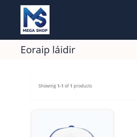
Eoraip láidir
Showing
1-1
of
1
products