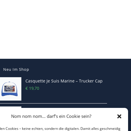
Neu Im Shop
Casquette Je Suis Marine – Trucker Cap
€
19,70
ICH WILL KEINEN KRIEG Trucker Cap –
Nom nom nom… darf’s ein Cookie sein?
Friedens-Statement
€
19,70
en Cookies – keine echten, sondern die digitalen. Damit alles geschmeidig