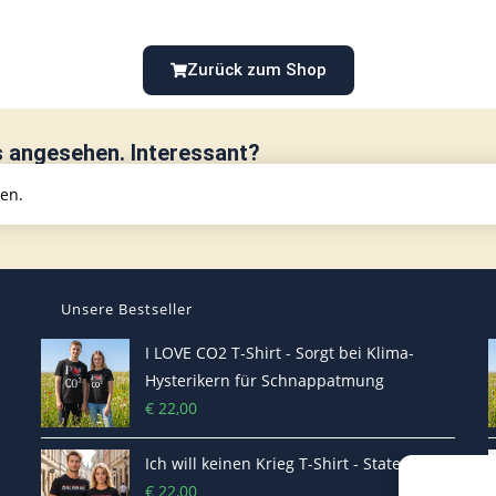
Zurück zum Shop
s angesehen. Interessant?
hen.
Unsere Bestseller
I LOVE CO2 T-Shirt - Sorgt bei Klima-
Hysterikern für Schnappatmung
€
22,00
Ich will keinen Krieg T-Shirt - Statement
€
22,00