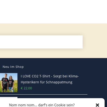
Neu Im Shop
I LOVE CO2 T-Shirt - Sorgt bei Klima-
Hysterikern für Schnappatmung
€
22,00
Casquette Je Suis Marine – Trucker Cap
Nom nom nom… darf’s ein Cookie sein?
€
19,70