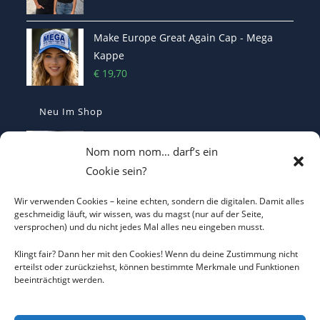
Make Europe Great Again Cap - Mega
Kappe
€
19,70
Neu Im Shop
MEGA - Make Europe Great Again
Nom nom nom… darf’s ein
Kaffetasse - Motiviert in den Morgen
Cookie sein?
€
16,70
Wir verwenden Cookies – keine echten, sondern die digitalen. Damit alles
Heterodoxer Extremist - Das provokante
geschmeidig läuft, wir wissen, was du magst (nur auf der Seite,
versprochen) und du nicht jedes Mal alles neu eingeben musst.
T-Shirt
€
22,00
Klingt fair? Dann her mit den Cookies! Wenn du deine Zustimmung nicht
erteilst oder zurückziehst, können bestimmte Merkmale und Funktionen
beeinträchtigt werden.
I LOVE CO2 T-Shirt - Sorgt bei Klima-
Hysterikern für Schnappatmung
€
22,00