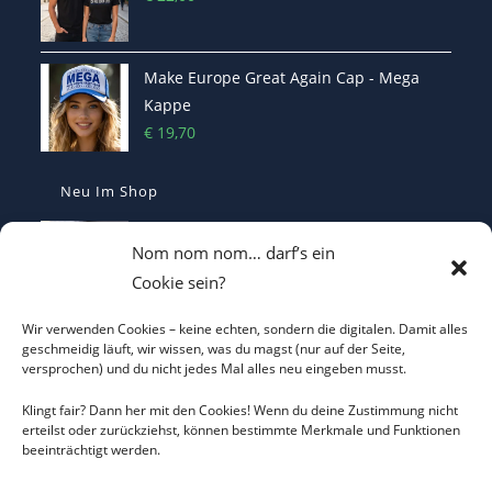
Make Europe Great Again Cap - Mega
Kappe
€
19,70
Neu Im Shop
MEGA - Make Europe Great Again
Nom nom nom… darf’s ein
Kaffetasse - Motiviert in den Morgen
Cookie sein?
€
16,70
Wir verwenden Cookies – keine echten, sondern die digitalen. Damit alles
Heterodoxer Extremist - Das provokante
geschmeidig läuft, wir wissen, was du magst (nur auf der Seite,
versprochen) und du nicht jedes Mal alles neu eingeben musst.
T-Shirt
€
22,00
Klingt fair? Dann her mit den Cookies! Wenn du deine Zustimmung nicht
erteilst oder zurückziehst, können bestimmte Merkmale und Funktionen
beeinträchtigt werden.
I LOVE CO2 T-Shirt - Sorgt bei Klima-
Hysterikern für Schnappatmung