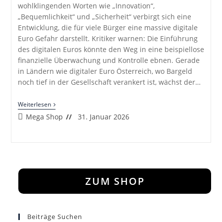
wohlklingenden Worten wie „Innovation“,
„Bequemlichkeit“ und „Sicherheit“ verbirgt sich eine
Entwicklung, die für viele Bürger eine massive digitale
Euro Gefahr darstellt. Kritiker warnen: Die Einführung
des digitalen Euros könnte den Weg in eine beispiellose
finanzielle Überwachung und Kontrolle ebnen. Gerade
in Ländern wie digitaler Euro Österreich, wo Bargeld
noch tief in der Gesellschaft verankert ist, wächst der…
Der
Weiterlesen
Digitale
Beitrags-
Beitrag
Mega Shop
31. Januar 2026
Euro:
Autor:
veröffentlicht:
Das
Ende
Von
Bargeld,
Freiheit
Und
Selbstbestimmung?
ZUM SHOP
Beiträge Suchen