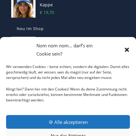
Kappe
€
19,70
Neu Im Shop
Make Austria Great Again Kappe –
Nom nom nom… darf’s ein
Bestickte Statement Cap
Cookie sein?
€
29,90
Wir verwenden Cookies – keine echten, sondern die digitalen. Damit alles
Casquette Make France Great Again -
geschmeidig läuft, wir wissen, was du magst (nur auf der Seite,
versprochen) und du nicht jedes Mal alles neu eingeben musst.
Bestickte Statement-Kappe
€
29,90
Klingt fair? Dann her mit den Cookies! Wenn du deine Zustimmung nicht
erteilst oder zurückziehst, können bestimmte Merkmale und Funktionen
beeinträchtigt werden.
Make Belgium Great Again Pet - Bestickte
Cap
€
29,90
🍪 Alle akzeptieren
Nur das Nötigste