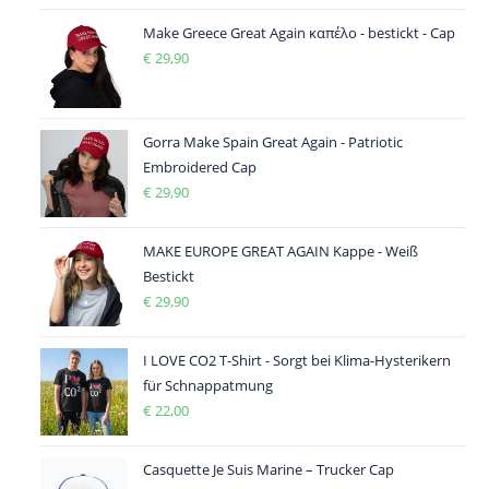
Make Greece Great Again καπέλο - bestickt - Cap
€
29,90
Gorra Make Spain Great Again - Patriotic
Embroidered Cap
€
29,90
MAKE EUROPE GREAT AGAIN Kappe - Weiß
Bestickt
€
29,90
I LOVE CO2 T-Shirt - Sorgt bei Klima-Hysterikern
für Schnappatmung
€
22,00
Casquette Je Suis Marine – Trucker Cap