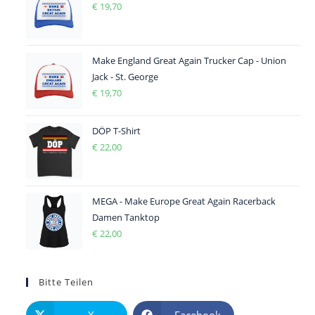
€
19,70
Make England Great Again Trucker Cap - Union
Jack - St. George
€
19,70
DÖP T-Shirt
€
22,00
MEGA - Make Europe Great Again Racerback
Damen Tanktop
€
22,00
Bitte Teilen
X
Facebook