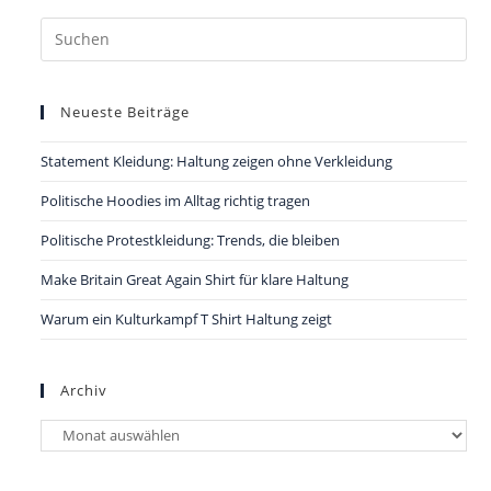
Pre
Es
to
Neueste Beiträge
clo
the
Statement Kleidung: Haltung zeigen ohne Verkleidung
sea
pan
Politische Hoodies im Alltag richtig tragen
Politische Protestkleidung: Trends, die bleiben
Make Britain Great Again Shirt für klare Haltung
Warum ein Kulturkampf T Shirt Haltung zeigt
Archiv
Archiv