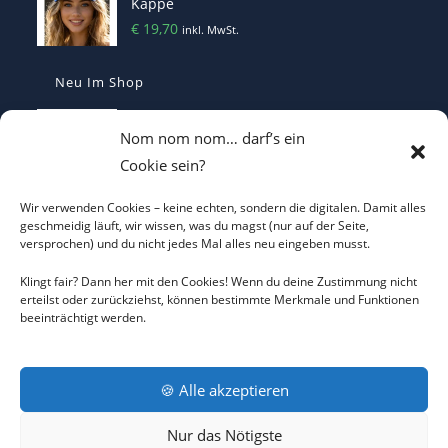
Kappe
€
19,70
inkl. MwSt.
Neu Im Shop
Make Hungary Great Again Sapka
Nom nom nom… darf’s ein
€
29,90
inkl. MwSt.
Cookie sein?
Wir verwenden Cookies – keine echten, sondern die digitalen. Damit alles
Make Germany Great Again Mütze -
geschmeidig läuft, wir wissen, was du magst (nur auf der Seite,
versprochen) und du nicht jedes Mal alles neu eingeben musst.
Statement Kappe
€
29,90
inkl. MwSt.
Klingt fair? Dann her mit den Cookies! Wenn du deine Zustimmung nicht
erteilst oder zurückziehst, können bestimmte Merkmale und Funktionen
beeinträchtigt werden.
Make Austria Great Again Kappe –
Bestickte Statement Cap
€
29,90
inkl. MwSt.
🍪 Alle akzeptieren
Nur das Nötigste