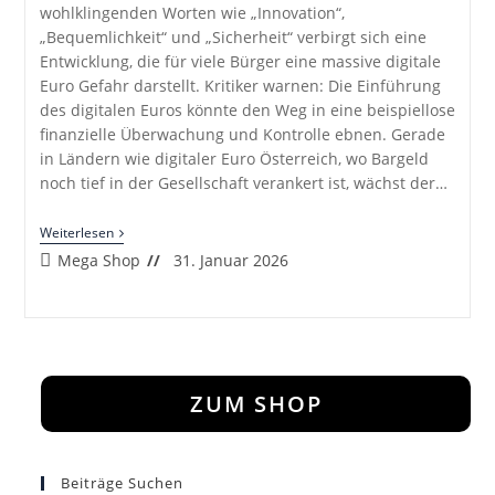
wohlklingenden Worten wie „Innovation“,
„Bequemlichkeit“ und „Sicherheit“ verbirgt sich eine
Entwicklung, die für viele Bürger eine massive digitale
Euro Gefahr darstellt. Kritiker warnen: Die Einführung
des digitalen Euros könnte den Weg in eine beispiellose
finanzielle Überwachung und Kontrolle ebnen. Gerade
in Ländern wie digitaler Euro Österreich, wo Bargeld
noch tief in der Gesellschaft verankert ist, wächst der…
Der
Weiterlesen
Digitale
Beitrags-
Beitrag
Mega Shop
31. Januar 2026
Euro:
Autor:
veröffentlicht:
Das
Ende
Von
Bargeld,
Freiheit
Und
Selbstbestimmung?
ZUM SHOP
Beiträge Suchen