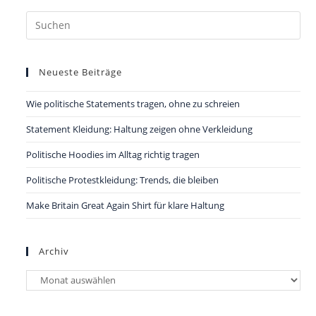
Pre
Es
to
Neueste Beiträge
clo
the
Wie politische Statements tragen, ohne zu schreien
sea
pan
Statement Kleidung: Haltung zeigen ohne Verkleidung
Politische Hoodies im Alltag richtig tragen
Politische Protestkleidung: Trends, die bleiben
Make Britain Great Again Shirt für klare Haltung
Archiv
Archiv