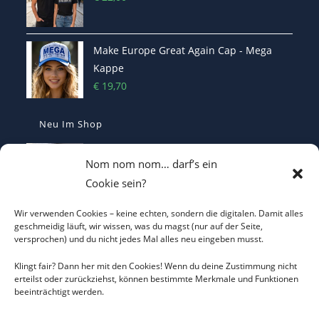
Make Europe Great Again Cap - Mega
Kappe
€
19,70
Neu Im Shop
MEGA - Make Europe Great Again
Nom nom nom… darf’s ein
Kaffetasse - Motiviert in den Morgen
Cookie sein?
€
16,70
Wir verwenden Cookies – keine echten, sondern die digitalen. Damit alles
Heterodoxer Extremist - Das provokante
geschmeidig läuft, wir wissen, was du magst (nur auf der Seite,
versprochen) und du nicht jedes Mal alles neu eingeben musst.
T-Shirt
€
22,00
Klingt fair? Dann her mit den Cookies! Wenn du deine Zustimmung nicht
erteilst oder zurückziehst, können bestimmte Merkmale und Funktionen
beeinträchtigt werden.
I LOVE CO2 T-Shirt - Sorgt bei Klima-
Hysterikern für Schnappatmung