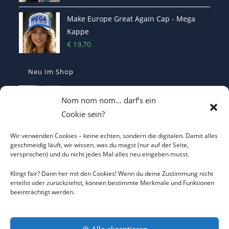
Make Europe Great Again Cap - Mega
Kappe
€
19,70
Neu Im Shop
MEGA - Make Europe Great Again
Nom nom nom… darf’s ein
Kaffetasse - Motiviert in den Morgen
Cookie sein?
€
16,70
Wir verwenden Cookies – keine echten, sondern die digitalen. Damit alles
I LOVE CO2 – Das T-Shirt, das die Klima-
geschmeidig läuft, wir wissen, was du magst (nur auf der Seite,
versprochen) und du nicht jedes Mal alles neu eingeben musst.
Hysteriker zum Durchdrehen bringt
€
22,00
Klingt fair? Dann her mit den Cookies! Wenn du deine Zustimmung nicht
erteilst oder zurückziehst, können bestimmte Merkmale und Funktionen
beeinträchtigt werden.
Heterodoxer Extremist - Das provokante
T-Shirt
€
22,00
🍪 Alle akzeptieren