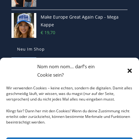
Make Europe Great Again Cap - Mega
Kappe
€
19,70
Neu Im Shop
I LOVE CO2 T-Shirt - Sorgt bei Klima-
Nom nom nom… darf’s ein
Hysterikern für Schnappatmung
Cookie sein?
€
22,00
Wir verwenden Cookies – keine echten, sondern die digitalen. Damit alles
Casquette Je Suis Marine – Trucker Cap
geschmeidig läuft, wir wissen, was du magst (nur auf der Seite,
versprochen) und du nicht jedes Mal alles neu eingeben musst.
€
19,70
Klingt fair? Dann her mit den Cookies! Wenn du deine Zustimmung nicht
erteilst oder zurückziehst, können bestimmte Merkmale und Funktionen
beeinträchtigt werden.
ICH WILL KEINEN KRIEG Trucker Cap –
Friedens-Statement
€
19,70