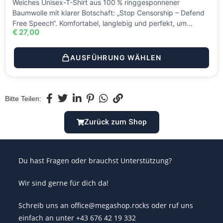
Weiches Unisex-T-Shirt aus 100 % ringgesponnener
Baumwolle mit klarer Botschaft: „Stop Censorship – Defend
Free Speech“. Komfortabel, langlebig und perfekt, um…
€
27,00
AUSFÜHRUNG WÄHLEN
Bitte Teilen:
Zurück zum Shop
Du hast Fragen oder brauchst Unterstützung?
Wir sind gerne für dich da!
Schreib uns an office@megashop.rocks oder ruf uns
einfach an unter +43 676 42 19 332