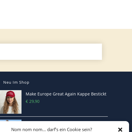
Neu Im Shop
Make Europe Great Again Kappe Bestickt
€
29,90
I LOVE CO2 T-Shirt - Sorgt bei Klima-
Nom nom nom… darf’s ein Cookie sein?
Hysterikern für Schnappatmung