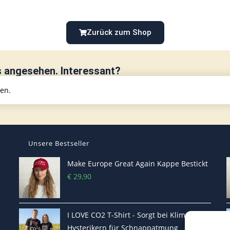
Zurück zum Shop
s angesehen. Interessant?
hen.
Unsere Bestseller
Make Europe Great Again Kappe Bestickt
€
29,90
I LOVE CO2 T-Shirt - Sorgt bei Klima-
Hysterikern für Schnappatmung