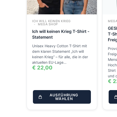
ICH WILL KEINEN KRIEG
MEGA
MEGA SHOP
GES
Ich will keinen Krieg T-Shirt -
T-Sh
Statement
Frei
Unisex Heavy Cotton T-Shirt mit
Provo
dem klaren Statement „Ich will
Freig
keinen Krieg“ – für alle, die in der
Mens
aktuellen EU-Lage…
Hoch
€
22,00
Shirt
und 
€
2
AUSFÜHRUNG
WÄHLEN