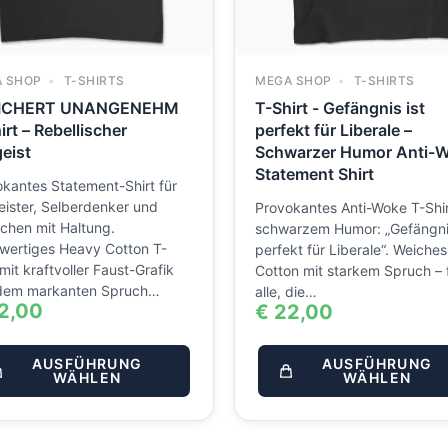
 SHOP
T-SHIRTS
MEGA SHOP
T-SHIRTS
ICHERT UNANGENEHM
T-Shirt - Gefängnis ist
irt – Rebellischer
perfekt für Liberale –
geist
Schwarzer Humor Anti-
Statement Shirt
kantes Statement-Shirt für
eister, Selberdenker und
Provokantes Anti-Woke T-Shir
chen mit Haltung.
schwarzem Humor: „Gefängnis
wertiges Heavy Cotton T-
perfekt für Liberale“. Weiches
 mit kraftvoller Faust-Grafik
Cotton mit starkem Spruch – 
dem markanten Spruch…
alle, die…
2,00
€
22,00
AUSFÜHRUNG
AUSFÜHRUNG
WÄHLEN
WÄHLEN