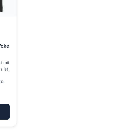
Woke
t mit
 ist
für