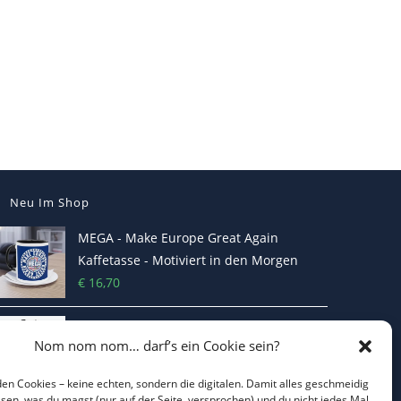
Neu Im Shop
MEGA - Make Europe Great Again
Kaffetasse - Motiviert in den Morgen
€
16,70
I LOVE CO2 – Das T-Shirt, das die Klima-
Nom nom nom… darf’s ein Cookie sein?
Hysteriker zum Durchdrehen bringt
€
22,00
en Cookies – keine echten, sondern die digitalen. Damit alles geschmeidig
issen, was du magst (nur auf der Seite, versprochen) und du nicht jedes Mal