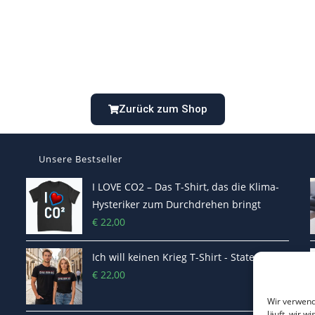
Zurück zum Shop
Unsere Bestseller
I LOVE CO2 – Das T-Shirt, das die Klima-
Hysteriker zum Durchdrehen bringt
€
22,00
Ich will keinen Krieg T-Shirt - Statement
€
22,00
Wir verwend
läuft, wir w