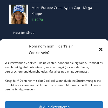
Make Europe Great Again Cap - Mega
Kappe
€
19,70
Neu Im Shop
MEGA - Make Europe Great Again
Nom nom nom… darf’s ein
Kaffetasse - Motiviert in den Morgen
Cookie sein?
€
16,70
Wir verwenden Cookies – keine echten, sondern die digitalen. Damit alles
Heterodoxer Extremist - Das provokante
geschmeidig läuft, wir wissen, was du magst (nur auf der Seite,
versprochen) und du nicht jedes Mal alles neu eingeben musst.
T-Shirt
€
22,00
Klingt fair? Dann her mit den Cookies! Wenn du deine Zustimmung nicht
erteilst oder zurückziehst, können bestimmte Merkmale und Funktionen
beeinträchtigt werden.
I LOVE CO2 T-Shirt - Sorgt bei Klima-
Hysterikern für Schnappatmung
€
22,00
🍪 Alle akzeptieren