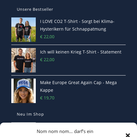
Unsere Bestseller
I LOVE CO2 T-Shirt - Sorgt bei Klima-
Hysterikern für Schnappatmung
€
22,00
Ich will keinen Krieg T-Shirt - Statement
€
22,00
Make Europe Great Again Cap - Mega
Kappe
€
19,70
Neu Im Shop
Casquette Make France Great Again -
Nom nom nom… darf’s ein
Bestickte Statement-Kappe