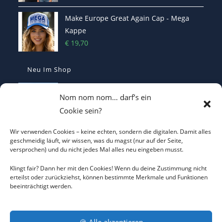
Make Europe Great Again Cap - Mega
Kappe
€
19,70
Neu Im Shop
I LOVE CO2 T-Shirt - Sorgt bei Klima-
Nom nom nom… darf’s ein
Hysterikern für Schnappatmung
Cookie sein?
€
22,00
Wir verwenden Cookies – keine echten, sondern die digitalen. Damit alles
Casquette Je Suis Marine – Trucker Cap
geschmeidig läuft, wir wissen, was du magst (nur auf der Seite,
versprochen) und du nicht jedes Mal alles neu eingeben musst.
€
19,70
Klingt fair? Dann her mit den Cookies! Wenn du deine Zustimmung nicht
erteilst oder zurückziehst, können bestimmte Merkmale und Funktionen
beeinträchtigt werden.
ICH WILL KEINEN KRIEG Trucker Cap –
Friedens-Statement
€
19,70
🍪 Alle akzeptieren