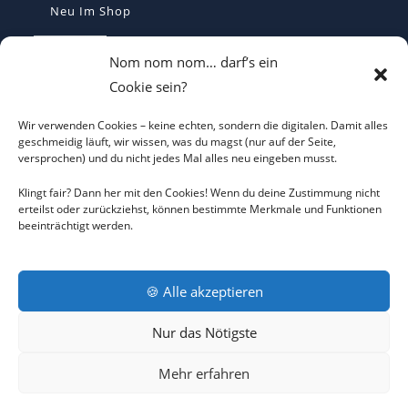
Neu Im Shop
Casquette Make France Great Again -
Nom nom nom… darf’s ein
Bestickte Statement-Kappe
Cookie sein?
€
29,90
Wir verwenden Cookies – keine echten, sondern die digitalen. Damit alles
Make Belgium Great Again Pet - Bestickte
geschmeidig läuft, wir wissen, was du magst (nur auf der Seite,
versprochen) und du nicht jedes Mal alles neu eingeben musst.
Cap
€
29,90
Klingt fair? Dann her mit den Cookies! Wenn du deine Zustimmung nicht
erteilst oder zurückziehst, können bestimmte Merkmale und Funktionen
beeinträchtigt werden.
Make Greece Great Again καπέλο -
bestickt - Cap
€
29,90
🍪 Alle akzeptieren
Nur das Nötigste
AGB
DATENSCHUTZERKLÄRUNG
COOKIE-RICHTLINIE
Mehr erfahren
IMPRESSUM
RÜCKNAHMEBEDINGUNGEN
KONTAKT