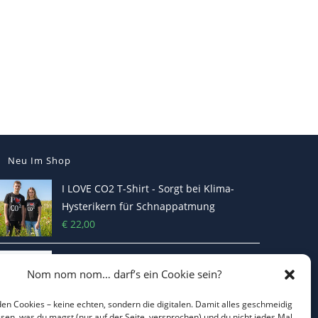
Neu Im Shop
I LOVE CO2 T-Shirt - Sorgt bei Klima-
Hysterikern für Schnappatmung
€
22,00
Casquette Je Suis Marine – Trucker Cap
Nom nom nom… darf’s ein Cookie sein?
€
19,70
en Cookies – keine echten, sondern die digitalen. Damit alles geschmeidig
issen, was du magst (nur auf der Seite, versprochen) und du nicht jedes Mal