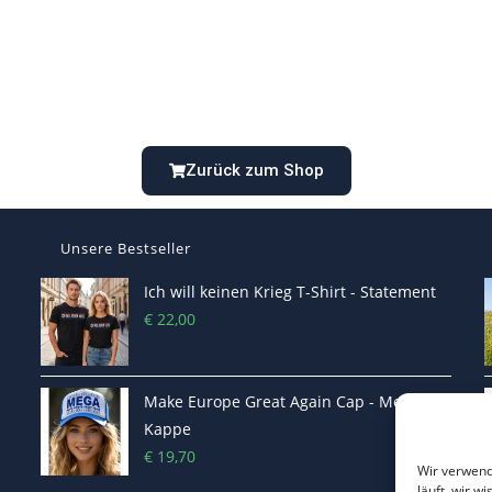
Zurück zum Shop
Unsere Bestseller
Ich will keinen Krieg T-Shirt - Statement
€
22,00
Make Europe Great Again Cap - Mega
Kappe
€
19,70
Wir verwend
läuft, wir w