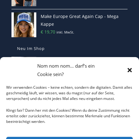
Make Europe Great Again Cap - Mega
Kappe
€
19,70
inkl. MwSt.
Neu Im Shop
MEGA - Make Europe Great Again
Nom nom nom… darf’s ein
Kaffetasse - Motiviert in den Morgen
Cookie sein?
€
16,70
inkl. MwSt.
Wir verwenden Cookies – keine echten, sondern die digitalen. Damit alles
Heterodoxer Extremist - Das provokante
geschmeidig läuft, wir wissen, was du magst (nur auf der Seite,
versprochen) und du nicht jedes Mal alles neu eingeben musst.
T-Shirt
€
22,00
inkl. MwSt.
Klingt fair? Dann her mit den Cookies! Wenn du deine Zustimmung nicht
erteilst oder zurückziehst, können bestimmte Merkmale und Funktionen
beeinträchtigt werden.
Make Germany Great Again Mütze -
Statement Kappe
€
29,90
inkl. MwSt.