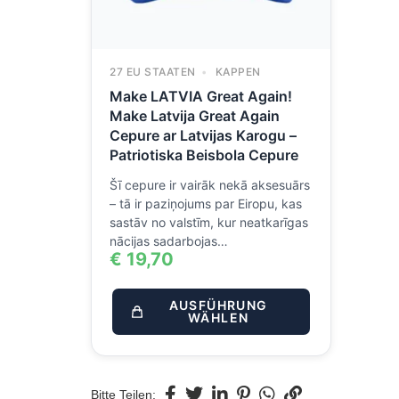
27 EU STAATEN
KAPPEN
Make LATVIA Great Again!
Make Latvija Great Again
Cepure ar Latvijas Karogu –
Patriotiska Beisbola Cepure
Šī cepure ir vairāk nekā aksesuārs
– tā ir paziņojums par Eiropu, kas
sastāv no valstīm, kur neatkarīgas
nācijas sadarbojas…
€
19,70
AUSFÜHRUNG
WÄHLEN
Bitte Teilen: