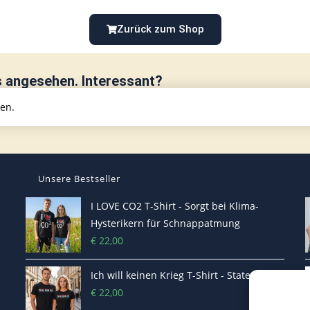
Zurück zum Shop
s angesehen. Interessant?
hen.
Unsere Bestseller
I LOVE CO2 T-Shirt - Sorgt bei Klima-
Hysterikern für Schnappatmung
€
22,00
Ich will keinen Krieg T-Shirt - Statement
€
22,00