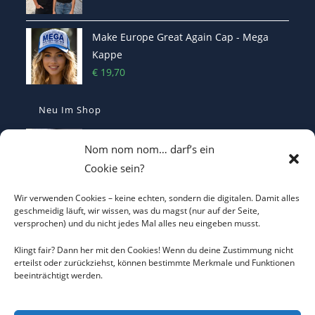
Make Europe Great Again Cap - Mega
Kappe
€
19,70
Neu Im Shop
MEGA - Make Europe Great Again
Nom nom nom… darf’s ein
Kaffetasse - Motiviert in den Morgen
Cookie sein?
€
16,70
Wir verwenden Cookies – keine echten, sondern die digitalen. Damit alles
Heterodoxer Extremist - Das provokante
geschmeidig läuft, wir wissen, was du magst (nur auf der Seite,
versprochen) und du nicht jedes Mal alles neu eingeben musst.
T-Shirt
€
22,00
Klingt fair? Dann her mit den Cookies! Wenn du deine Zustimmung nicht
erteilst oder zurückziehst, können bestimmte Merkmale und Funktionen
beeinträchtigt werden.
I LOVE CO2 T-Shirt - Sorgt bei Klima-
Hysterikern für Schnappatmung
€
22,00