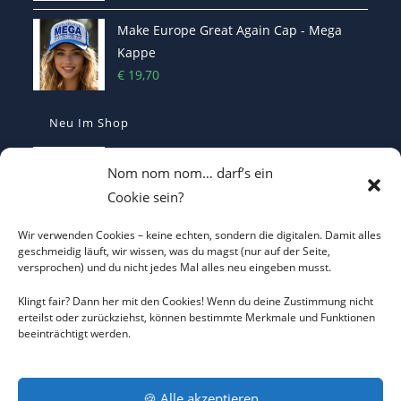
Make Europe Great Again Cap - Mega
Kappe
€
19,70
Neu Im Shop
Casquette Je Suis Marine – Trucker Cap
Nom nom nom… darf’s ein
€
19,70
Cookie sein?
Wir verwenden Cookies – keine echten, sondern die digitalen. Damit alles
ICH WILL KEINEN KRIEG Trucker Cap –
geschmeidig läuft, wir wissen, was du magst (nur auf der Seite,
versprochen) und du nicht jedes Mal alles neu eingeben musst.
Friedens-Statement
€
19,70
Klingt fair? Dann her mit den Cookies! Wenn du deine Zustimmung nicht
erteilst oder zurückziehst, können bestimmte Merkmale und Funktionen
beeinträchtigt werden.
Ich will keinen Krieg T-Shirt - Statement
€
22,00
🍪 Alle akzeptieren