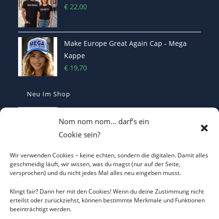
€
22,00
Make Europe Great Again Cap - Mega
Kappe
€
19,70
Neu Im Shop
Casquette Make France Great Again -
Nom nom nom… darf’s ein
Bestickte Statement-Kappe
Cookie sein?
€
29,90
Wir verwenden Cookies – keine echten, sondern die digitalen. Damit alles
Make Belgium Great Again Pet - Bestickte
geschmeidig läuft, wir wissen, was du magst (nur auf der Seite,
versprochen) und du nicht jedes Mal alles neu eingeben musst.
Cap
€
29,90
Klingt fair? Dann her mit den Cookies! Wenn du deine Zustimmung nicht
erteilst oder zurückziehst, können bestimmte Merkmale und Funktionen
beeinträchtigt werden.
Make Greece Great Again καπέλο -