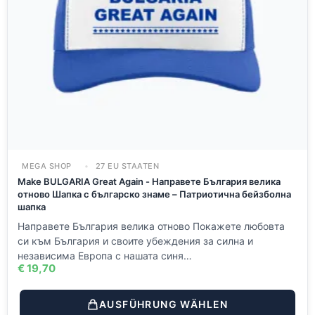
MEGA SHOP
27 EU STAATEN
Make BULGARIA Great Again - Направете България велика
отново Шапка с българско знаме – Патриотична бейзболна
шапка
Направете България велика отново Покажете любовта
си към България и своите убеждения за силна и
независима Европа с нашата синя…
€
19,70
AUSFÜHRUNG WÄHLEN