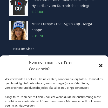
Hysteriker zum Durchdrehen bringt
€
22,00
Make Europe Great Again Cap - Mega
Kappe
€
19,70
Neu Im Shop
Casquette Je Suis Marine – Trucker Cap
Nom nom nom… darf’s ein
€
19,70
Cookie sein?
Wir verwenden Cookies – keine echten, sondern die digitalen. Damit alles
ICH WILL KEINEN KRIEG Trucker Cap –
geschmeidig läuft, wir wissen, was du magst (nur auf der Seite,
versprochen) und du nicht jedes Mal alles neu eingeben musst.
Friedens-Statement
€
19,70
Klingt fair? Dann her mit den Cookies! Wenn du deine Zustimmung nicht
erteilst oder zurückziehst, können bestimmte Merkmale und Funktionen
beeinträchtigt werden.
Ich will keinen Krieg T-Shirt - Statement