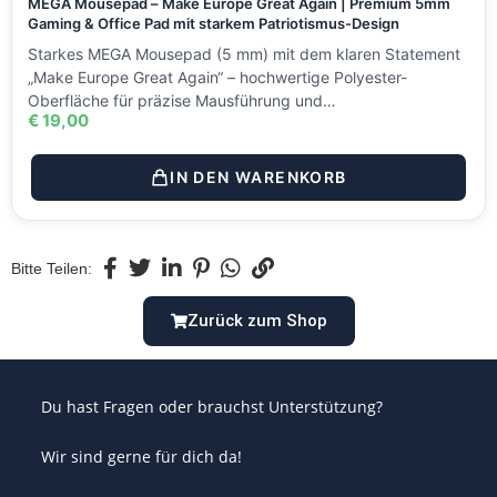
MEGA Mousepad – Make Europe Great Again | Premium 5mm
Gaming & Office Pad mit starkem Patriotismus-Design
Starkes MEGA Mousepad (5 mm) mit dem klaren Statement
„Make Europe Great Again“ – hochwertige Polyester-
Oberfläche für präzise Mausführung und…
€
19,00
IN DEN WARENKORB
Bitte Teilen:
Zurück zum Shop
Du hast Fragen oder brauchst Unterstützung?
Wir sind gerne für dich da!