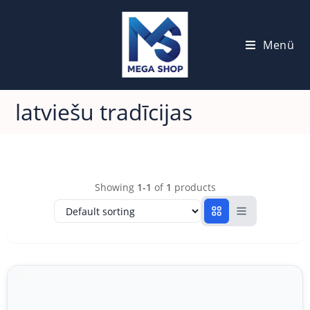
Menü
latviešu tradīcijas
Showing
1-1
of
1
products