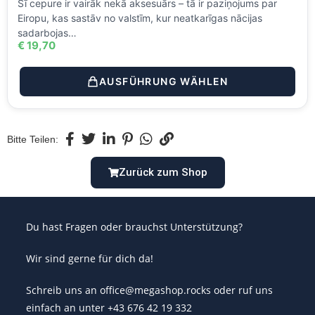
Šī cepure ir vairāk nekā aksesuārs – tā ir paziņojums par
Eiropu, kas sastāv no valstīm, kur neatkarīgas nācijas
sadarbojas…
€
19,70
AUSFÜHRUNG WÄHLEN
Bitte Teilen:
Zurück zum Shop
Du hast Fragen oder brauchst Unterstützung?
Wir sind gerne für dich da!
Schreib uns an office@megashop.rocks oder ruf uns
einfach an unter +43 676 42 19 332