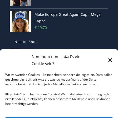
Make Europe Great Again Cap - Mega
Kappe
€
19,70
Neu Im Shop
MEGA - Make Europe Great Again
Nom nom nom… darf’s ein
Kaffetasse - Motiviert in den Morgen
Cookie sein?
€
16,70
Wir verwenden Cookies – keine echten, sondern die digitalen. Damit alles
I LOVE CO2 – Das T-Shirt, das die Klima-
geschmeidig läuft, wir wissen, was du magst (nur auf der Seite,
versprochen) und du nicht jedes Mal alles neu eingeben musst.
Hysteriker zum Durchdrehen bringt
€
22,00
Klingt fair? Dann her mit den Cookies! Wenn du deine Zustimmung nicht
erteilst oder zurückziehst, können bestimmte Merkmale und Funktionen
beeinträchtigt werden.
Heterodoxer Extremist - Das provokante
T-Shirt
€
22,00