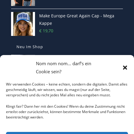
Make Europe Great Again Cap - Mega
Kappe
€
19,70
Neu Im Shop
MEGA - Make Europe Great Again
Nom nom nom… darf’s ein
Kaffetasse - Motiviert in den Morgen
Cookie sein?
€
16,70
Wir verwenden Cookies – keine echten, sondern die digitalen. Damit alles
Heterodoxer Extremist - Das provokante
geschmeidig läuft, wir wissen, was du magst (nur auf der Seite,
versprochen) und du nicht jedes Mal alles neu eingeben musst.
T-Shirt
€
22,00
Klingt fair? Dann her mit den Cookies! Wenn du deine Zustimmung nicht
erteilst oder zurückziehst, können bestimmte Merkmale und Funktionen
beeinträchtigt werden.
Casquette Make France Great Again -
Bestickte Statement-Kappe
€
29,90