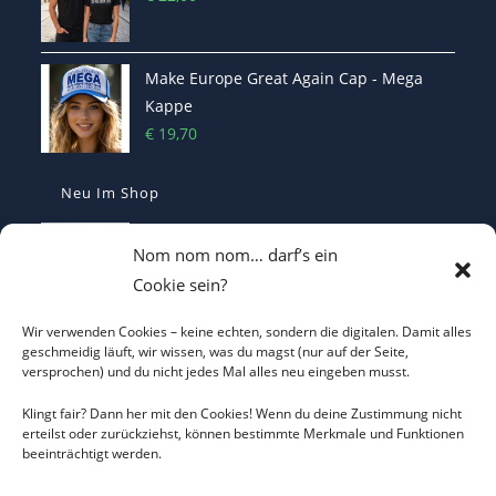
Make Europe Great Again Cap - Mega
Kappe
€
19,70
Neu Im Shop
Casquette Make France Great Again -
Nom nom nom… darf’s ein
Bestickte Statement-Kappe
Cookie sein?
€
29,90
Wir verwenden Cookies – keine echten, sondern die digitalen. Damit alles
Make Belgium Great Again Pet - Bestickte
geschmeidig läuft, wir wissen, was du magst (nur auf der Seite,
versprochen) und du nicht jedes Mal alles neu eingeben musst.
Cap
€
29,90
Klingt fair? Dann her mit den Cookies! Wenn du deine Zustimmung nicht
erteilst oder zurückziehst, können bestimmte Merkmale und Funktionen
beeinträchtigt werden.
Make Greece Great Again καπέλο -
bestickt - Cap