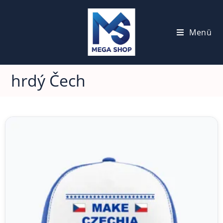
Menü
hrdý Čech