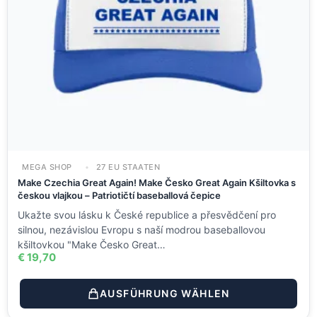
MEGA SHOP
27 EU STAATEN
Make Czechia Great Again! Make Česko Great Again Kšiltovka s
českou vlajkou – Patriotičtí baseballová čepice
Ukažte svou lásku k České republice a přesvědčení pro
silnou, nezávislou Evropu s naší modrou baseballovou
kšiltovkou "Make Česko Great…
€
19,70
AUSFÜHRUNG WÄHLEN