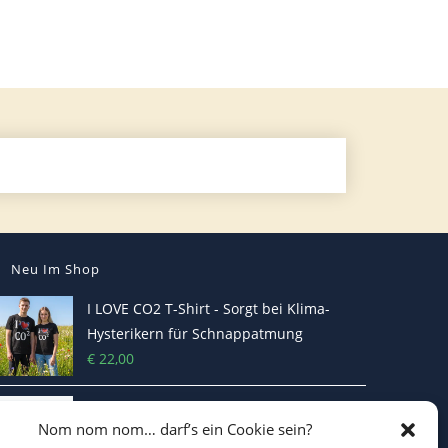
Neu Im Shop
I LOVE CO2 T-Shirt - Sorgt bei Klima-
Hysterikern für Schnappatmung
€
22,00
Casquette Je Suis Marine – Trucker Cap
Nom nom nom… darf’s ein Cookie sein?
€
19,70