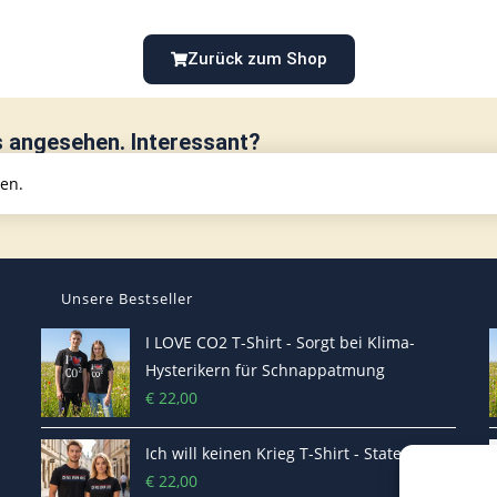
Zurück zum Shop
s angesehen. Interessant?
hen.
Unsere Bestseller
I LOVE CO2 T-Shirt - Sorgt bei Klima-
Hysterikern für Schnappatmung
€
22,00
Ich will keinen Krieg T-Shirt - Statement
€
22,00